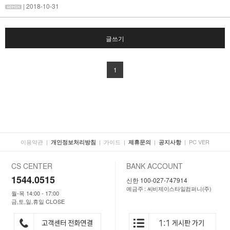
| 2018-10-31
글쓰기
1
이용약관
|
|
가이드
|
|
|
PC VER
개인정보처리방침
제휴문의
공지사항
CS CENTER
BANK ACCOUNT
1544.0515
신한 100-027-747914
예금주 : 씨비제이스타일컴퍼니(주)
월-목 14:00 - 17:00
금,토,일,휴일 CLOSE